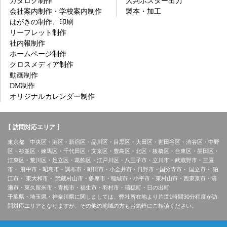
カタログ制作
大判ポスター出力
会社案内制作・学校案内制作
製本・加工
はがきの制作、印刷
リーフレット制作
社内報制作
ホームページ制作
クロスメディア制作
動画制作
DM制作
オリジナルカレンダー制作
【 訪問対応エリア 】
東京都 中央区・港区・新宿区・品川区・目黒区・大田区・世田谷区・渋谷区・中野
区・杉並区・練馬区・千代田区・文京区・豊島区・北区・板橋区・台東区・墨田区・
江東区・荒川区・足立区・葛飾区・江戸川区・八王子市・立川市・武蔵野市・三鷹
市・ 府中市・昭島市・調布市・町田市・小金井市・日野市・国分寺市・ 国立市・ 狛
江市・ 東大和市・ 武蔵村山市・多摩市・稲城市・小平市・東村山市・西東京市・清
瀬市・東久留米市・青梅市・福生市・羽村市・瑞穂町・日の出町
千葉県・埼玉県・神奈川県に関しましては、弊社所在地より片道1時間30分程度が訪
問対応エリアとなりますが、その他の地域の方もお気軽にご相談ください。