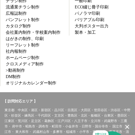
チラシ制作
一般印刷
流通業チラシ制作
ECO綴じ冊子印刷
広報誌制作
パノラマ印刷
パンフレット制作
バリアブル印刷
カタログ制作
大判ポスター出力
会社案内制作・学校案内制作
製本・加工
はがきの制作、印刷
リーフレット制作
社内報制作
ホームページ制作
クロスメディア制作
>動画制作
DM制作
オリジナルカレンダー制作
【 訪問対応エリア 】
東京都 中央区・港区・新宿区・品川区・目黒区・大田区・世田谷区・渋谷区・中野
区・杉並区・練馬区・千代田区・文京区・豊島区・北区・板橋区・台東区・墨田区・
江東区・荒川区・足立区・葛飾区・江戸川区・八王子市・立川市・武蔵野市・三鷹
市・ 府中市・昭島市・調布市・町田市・小金井市・日野市・国分寺市・ 国立市・ 狛
江市・ 東大和市・ 武蔵村山市・多摩市・稲城市・小平市・東村山市・西東京市・清